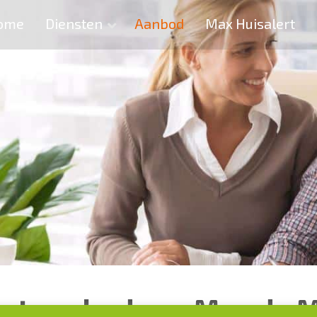
ome
Diensten
Aanbod
Max Huisalert
het aanbod van Max de 