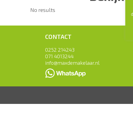
No results
d
CONTACT
0252 214243
071 4013244
info@maxdemakelaar.nl