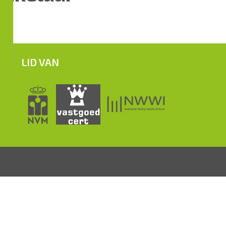
t
LID VAN