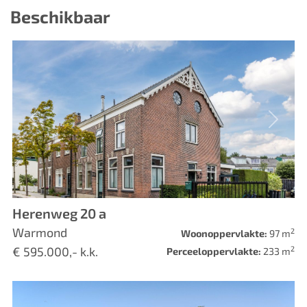
Beschikbaar
Vorige
Volge
Herenweg 20 a
Warmond
2
Woonoppervlakte:
97 m
2
€ 595.000,- k.k.
Perceeloppervlakte:
233 m