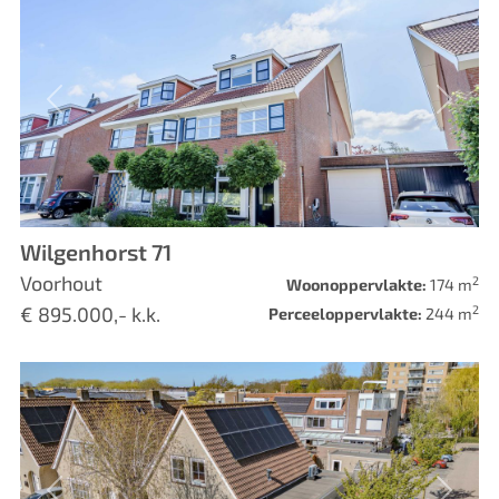
Vorige
Volge
Wilgenhorst 71
Voorhout
2
Woonoppervlakte:
174 m
2
€ 895.000,- k.k.
Perceeloppervlakte:
244 m