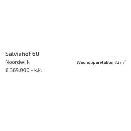
Salviahof 60
Noordwijk
2
Woonoppervlakte:
83 m
€ 369.000,- k.k.