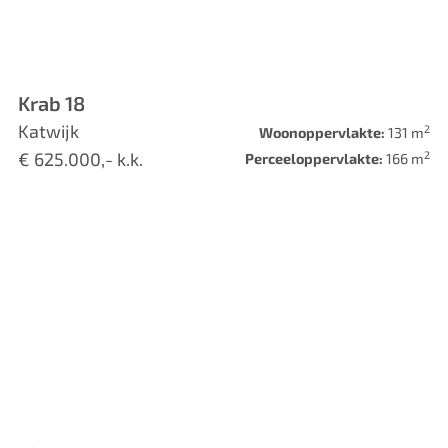
Krab 18
Katwijk
2
Woonoppervlakte:
131 m
2
€ 625.000,- k.k.
Perceeloppervlakte:
166 m