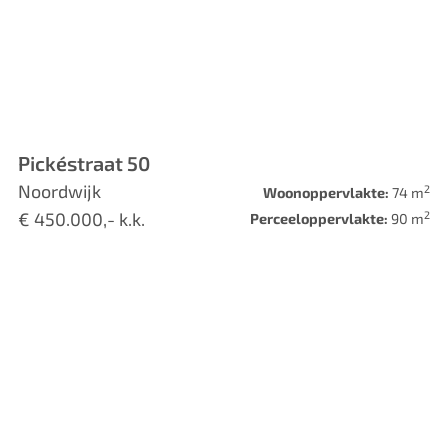
Pickéstraat 50
Noordwijk
2
Woonoppervlakte:
74 m
2
€ 450.000,- k.k.
Perceeloppervlakte:
90 m