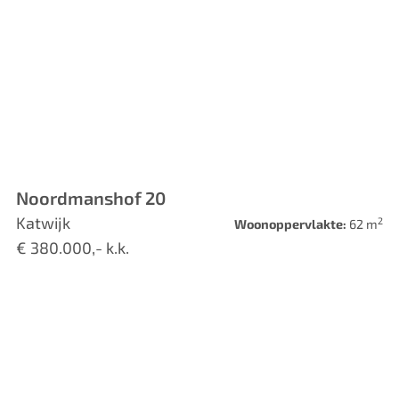
Noordmanshof 20
Katwijk
2
Woonoppervlakte:
62 m
€ 380.000,- k.k.