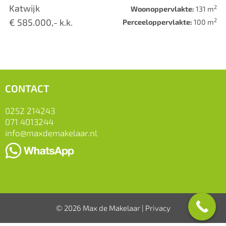
Katwijk
2
Woonoppervlakte:
131 m
2
€ 585.000,- k.k.
Perceeloppervlakte:
100 m
CONTACT
0252 214243
071 4013244
info@maxdemakelaar.nl
© 2026 Max de Makelaar |
Privacy