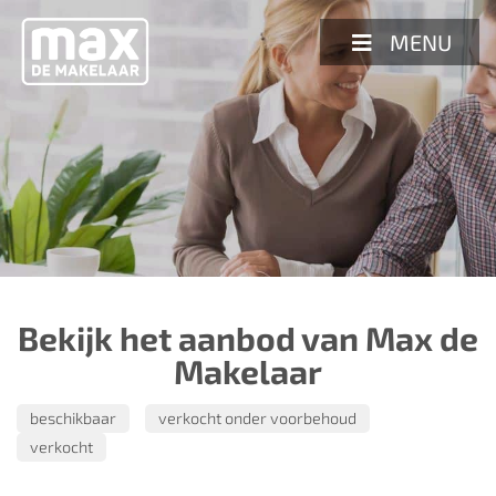
Spring
naar
MENU
inhoud
Bekijk het aanbod van Max de
Makelaar
beschikbaar
verkocht onder voorbehoud
verkocht