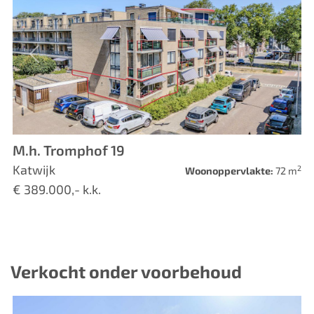
Vorige
Volge
M.h. Tromphof 19
Katwijk
2
Woonoppervlakte:
72 m
€ 389.000,- k.k.
Verkocht onder voorbehoud