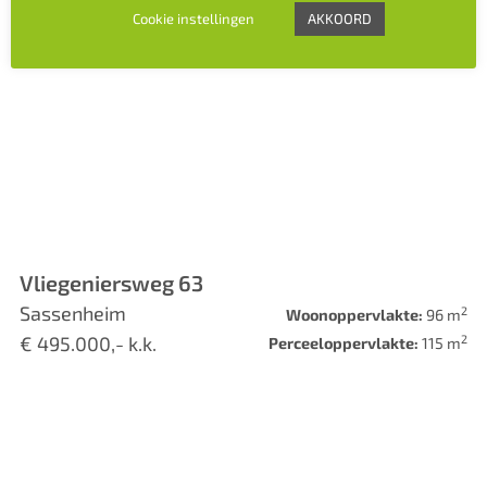
Cookie instellingen
AKKOORD
Vliegeniersweg 63
Sassenheim
2
Woonoppervlakte:
96 m
2
€ 495.000,- k.k.
Perceeloppervlakte:
115 m