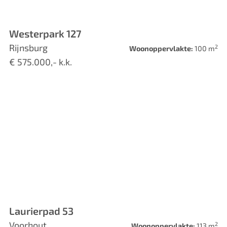
Westerpark 127
Rijnsburg
2
Woonoppervlakte:
100 m
€ 575.000,- k.k.
Laurierpad 53
Voorhout
2
Woonoppervlakte:
113 m