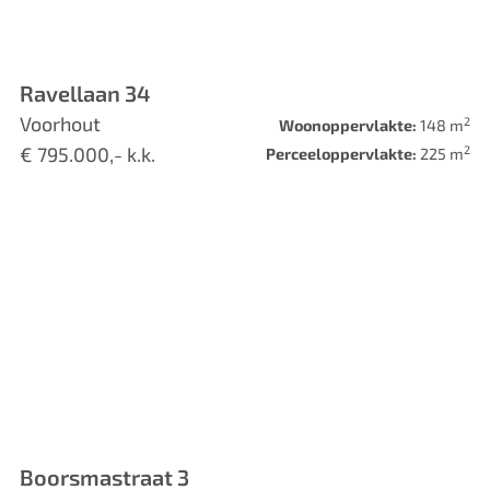
Ravellaan 34
Voorhout
2
Woonoppervlakte:
148 m
2
€ 795.000,- k.k.
Perceeloppervlakte:
225 m
Boorsmastraat 3