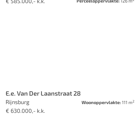
€ 585.000,- k.k.
Perceeloppervlakte:
126 m
E.e. Van Der Laanstraat 28
Rijnsburg
2
Woonoppervlakte:
111 m
€ 630.000,- k.k.