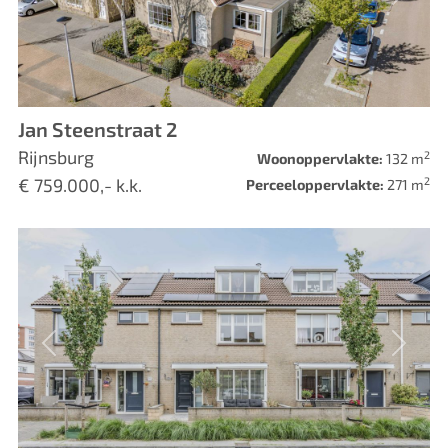
Vorige
Volge
Jan Steenstraat 2
Rijnsburg
2
Woonoppervlakte:
132 m
2
€ 759.000,- k.k.
Perceeloppervlakte:
271 m
Vorige
Volge