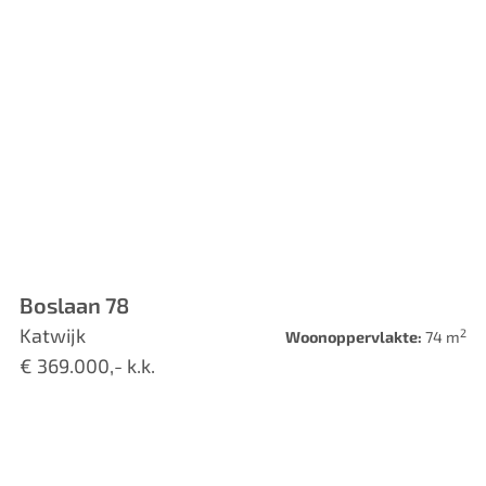
Boslaan 78
Katwijk
2
Woonoppervlakte:
74 m
€ 369.000,- k.k.