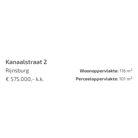
Kanaalstraat 2
Rijnsburg
2
Woonoppervlakte:
116 m
2
€ 575.000,- k.k.
Perceeloppervlakte:
101 m