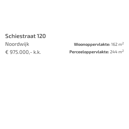
Schiestraat 120
Noordwijk
2
Woonoppervlakte:
162 m
2
€ 975.000,- k.k.
Perceeloppervlakte:
244 m