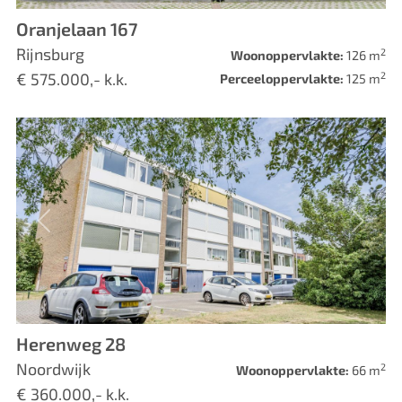
Oranjelaan 167
Rijnsburg
2
Woonoppervlakte:
126 m
2
€ 575.000,- k.k.
Perceeloppervlakte:
125 m
Vorige
Volge
Herenweg 28
Noordwijk
2
Woonoppervlakte:
66 m
€ 360.000,- k.k.