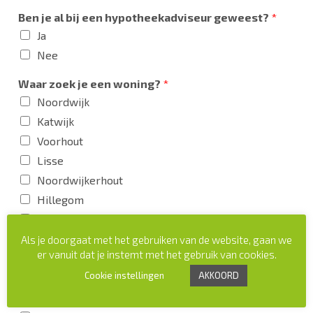
Ben je al bij een hypotheekadviseur geweest?
*
Ja
Nee
Waar zoek je een woning?
*
Noordwijk
Katwijk
Voorhout
Lisse
Noordwijkerhout
Hillegom
Oegstgeest
Leiden
Als je doorgaat met het gebruiken van de website, gaan we
er vanuit dat je instemt met het gebruik van cookies.
Sassenheim
Cookie instellingen
AKKOORD
Warmond
Rijnsburg